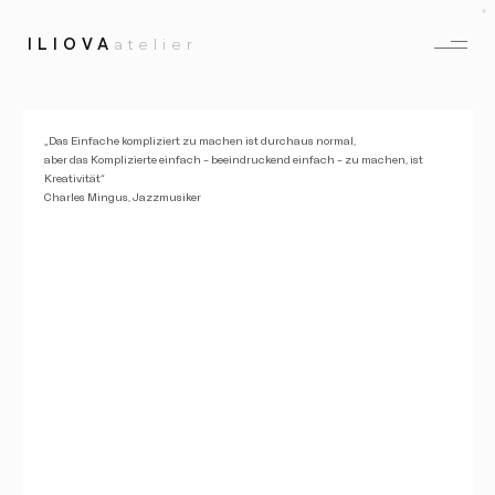
ILIOVA
atelier
„Das Einfache kompliziert zu machen ist durchaus normal,
aber das Komplizierte einfach – beeindruckend einfach – zu machen, ist
Kreativität“
Charles Mingus, Jazzmusiker