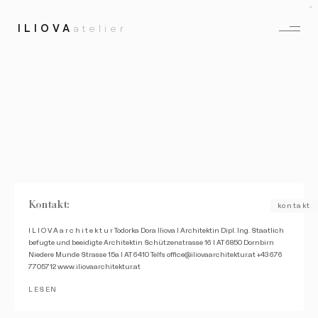
ILIOVA
atelier
Kontakt:
kontakt
I L I O V A a r c h i t e k t u r Todorka Dora Iliova I Architektin Dipl. Ing. Staatlich
befugte und beeidigte Architektin Schützenstrasse 16 I AT 6850 Dornbirn
Niedere Munde Strasse 15a I AT 6410 Telfs office@iliovaarchitektur.at +43 676
7705712 www.iliovaarchitektur.at
LESEN