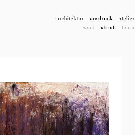
architektur
ausdruck
atelier
wort
strich
lehre